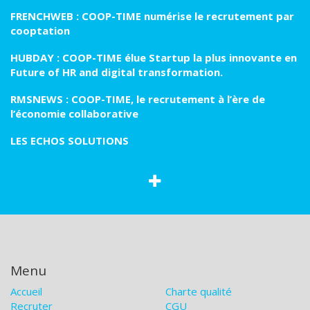
FRENCHWEB : COOP-TIME numérise le recrutement par
cooptation
HUBDAY : COOP-TIME élue Startup la plus innovante en
Future of HR and digital transformation.
RMSNEWS : COOP-TIME, le recrutement à l’ère de
l’économie collaborative
LES ECHOS SOLUTIONS
Menu
Accueil
Charte qualité
Recruter
CGU